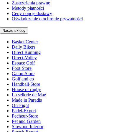
Zastrzeżenia prawne
Metody płatności
Ceny i opcje dostawy
Oświadczenie o ochronie prywatności
Nasze sklepy
Basket Center
Daily Bikers
Direct Running
Direct-Volley
Espace Golf
Foot-Store
Galop-Store
Golf and co
Handball-Store
House of rugby
La sellerie de Maé
Made in Paradis
On-Fight
Padel-Expert
Pecheur-Store
Pet and Garden
Slowood Interior
Smash-Expert