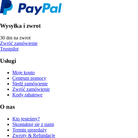
Wysyłka i zwrot
30 dni na zwrot
Zwróć zamówienie
Trustpilot
Usługi
Moje konto
Centrum pomocy
Śledź zamówienie
Zwróć zamówienie
Kody rabatowe
O nas
Kto jesteśmy?
Skontaktuj się z nami
Termin sprzedaży
Zwroty & Refundacje