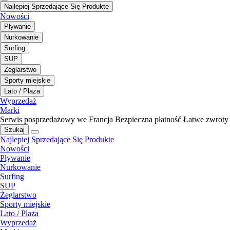
Najlepiej Sprzedające Się Produkte
Nowości
Pływanie
Nurkowanie
Surfing
SUP
Żeglarstwo
Sporty miejskie
Lato / Plaża
Wyprzedaż
Marki
Serwis posprzedażowy we Francja
Bezpieczna płatność
Łatwe zwroty
Szukaj
Najlepiej Sprzedające Się Produkte
Nowości
Pływanie
Nurkowanie
Surfing
SUP
Żeglarstwo
Sporty miejskie
Lato / Plaża
Wyprzedaż