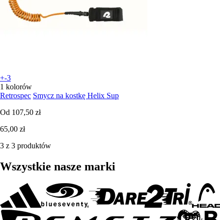
+-3
1 kolorów
Retrospec
Smycz na kostkę Helix Sup
Od
107,50 zł
65,00 zł
3 z 3 produktów
Wszystkie nasze marki