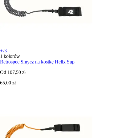
+-3
1 kolorów
Retrospec
Smycz na kostkę Helix Sup
Od
107,50 zł
65,00 zł