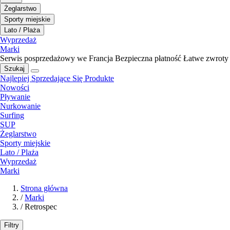
Żeglarstwo
Sporty miejskie
Lato / Plaża
Wyprzedaż
Marki
Serwis posprzedażowy we Francja
Bezpieczna płatność
Łatwe zwroty
Szukaj
Najlepiej Sprzedające Się Produkte
Nowości
Pływanie
Nurkowanie
Surfing
SUP
Żeglarstwo
Sporty miejskie
Lato / Plaża
Wyprzedaż
Marki
Strona główna
/
Marki
/
Retrospec
Filtry