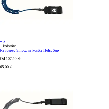
+-3
1 kolorów
Retrospec
Smycz na kostkę Helix Sup
Od
107,50 zł
65,00 zł