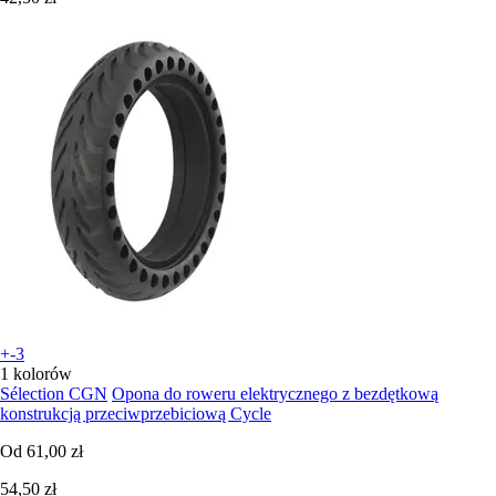
+-3
1 kolorów
Sélection CGN
Opona do roweru elektrycznego z bezdętkową
konstrukcją przeciwprzebiciową Cycle
Od
61,00 zł
54,50 zł