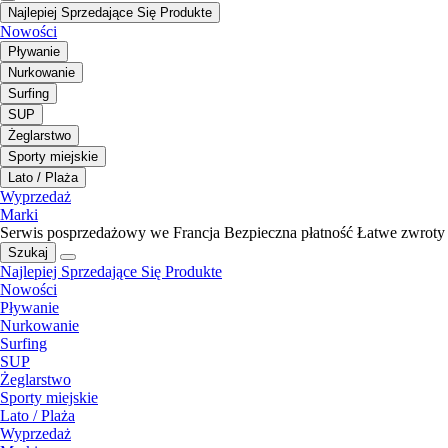
Najlepiej Sprzedające Się Produkte
Nowości
Pływanie
Nurkowanie
Surfing
SUP
Żeglarstwo
Sporty miejskie
Lato / Plaża
Wyprzedaż
Marki
Serwis posprzedażowy we Francja
Bezpieczna płatność
Łatwe zwroty
Szukaj
Najlepiej Sprzedające Się Produkte
Nowości
Pływanie
Nurkowanie
Surfing
SUP
Żeglarstwo
Sporty miejskie
Lato / Plaża
Wyprzedaż