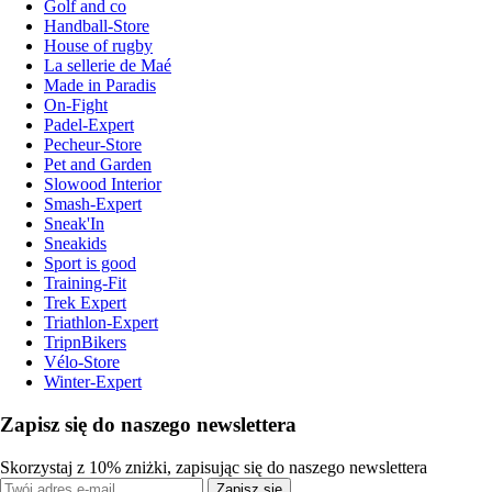
Golf and co
Handball-Store
House of rugby
La sellerie de Maé
Made in Paradis
On-Fight
Padel-Expert
Pecheur-Store
Pet and Garden
Slowood Interior
Smash-Expert
Sneak'In
Sneakids
Sport is good
Training-Fit
Trek Expert
Triathlon-Expert
TripnBikers
Vélo-Store
Winter-Expert
Zapisz się do naszego newslettera
Skorzystaj z 10% zniżki, zapisując się do naszego newslettera
Zapisz się