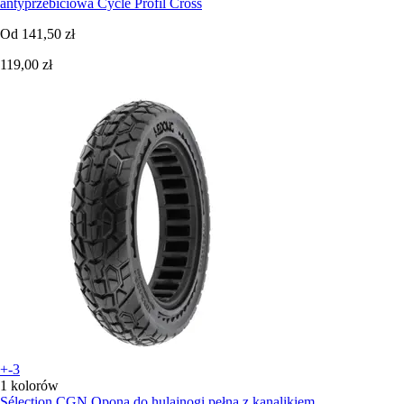
antyprzebiciowa Cycle Profil Cross
Od
141,50 zł
119,00 zł
+-3
1 kolorów
Sélection CGN
Opona do hulajnogi pełna z kanalikiem