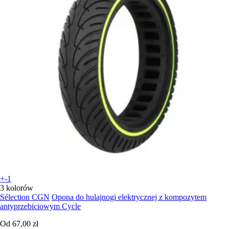
+-1
3 kolorów
Sélection CGN
Opona do hulajnogi elektrycznej z kompozytem
antyprzebiciowym Cycle
Od
67,00 zł