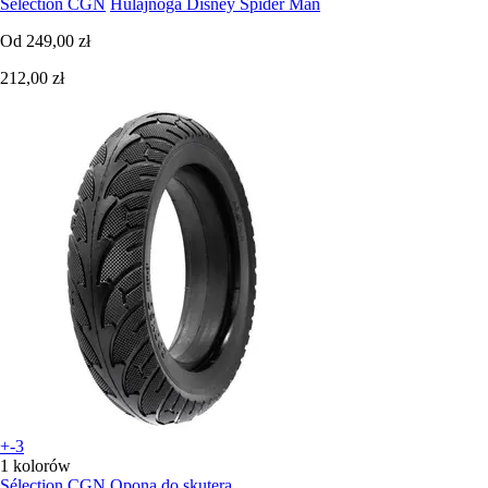
Sélection CGN
Hulajnoga Disney Spider Man
Od
249,00 zł
212,00 zł
+-3
1 kolorów
Sélection CGN
Opona do skutera