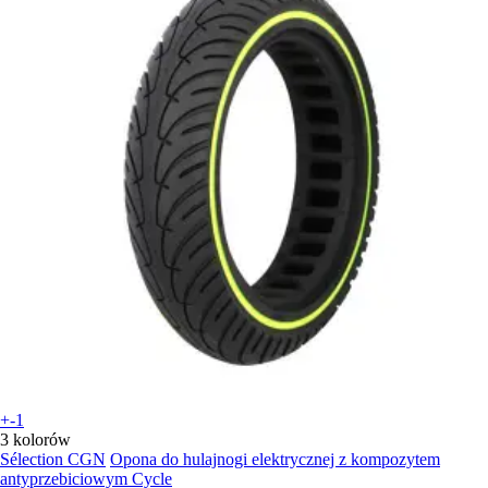
+-1
3 kolorów
Sélection CGN
Opona do hulajnogi elektrycznej z kompozytem
antyprzebiciowym Cycle