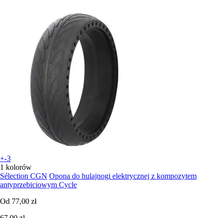
+-3
1 kolorów
Sélection CGN
Opona do hulajnogi elektrycznej z kompozytem
antyprzebiciowym Cycle
Od
77,00 zł
67,00 zł