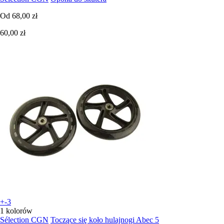
Od
68,00 zł
60,00 zł
+-3
1 kolorów
Sélection CGN
Toczące się koło hulajnogi Abec 5