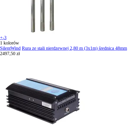
+-3
1 kolorów
SilentWind
Rura ze stali nierdzewnej 2,80 m (3x1m) średnica 48mm
2497,50 zł