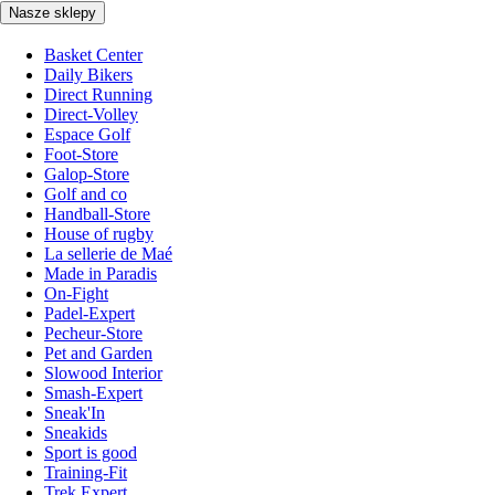
Nasze sklepy
Basket Center
Daily Bikers
Direct Running
Direct-Volley
Espace Golf
Foot-Store
Galop-Store
Golf and co
Handball-Store
House of rugby
La sellerie de Maé
Made in Paradis
On-Fight
Padel-Expert
Pecheur-Store
Pet and Garden
Slowood Interior
Smash-Expert
Sneak'In
Sneakids
Sport is good
Training-Fit
Trek Expert