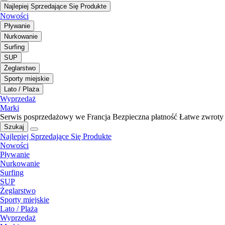
Najlepiej Sprzedające Się Produkte
Nowości
Pływanie
Nurkowanie
Surfing
SUP
Żeglarstwo
Sporty miejskie
Lato / Plaża
Wyprzedaż
Marki
Serwis posprzedażowy we Francja
Bezpieczna płatność
Łatwe zwroty
Szukaj
Najlepiej Sprzedające Się Produkte
Nowości
Pływanie
Nurkowanie
Surfing
SUP
Żeglarstwo
Sporty miejskie
Lato / Plaża
Wyprzedaż