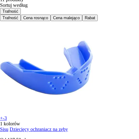
Sortuj według
Trafność
Trafność
Cena rosnąco
Cena malejąco
Rabat
+-3
1 kolorów
Sisu
Dziecięcy ochraniacz na zęby