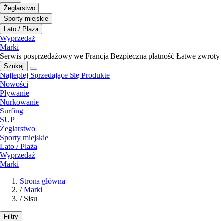
Żeglarstwo
Sporty miejskie
Lato / Plaża
Wyprzedaż
Marki
Serwis posprzedażowy we Francja
Bezpieczna płatność
Łatwe zwroty
Szukaj
Najlepiej Sprzedające Się Produkte
Nowości
Pływanie
Nurkowanie
Surfing
SUP
Żeglarstwo
Sporty miejskie
Lato / Plaża
Wyprzedaż
Marki
Strona główna
/
Marki
/
Sisu
Filtry