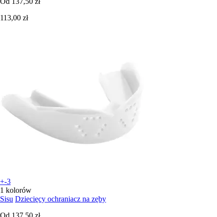
Od
137,50 zł
113,00 zł
+-3
1 kolorów
Sisu
Dziecięcy ochraniacz na zęby
Od
137,50 zł