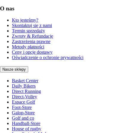
O nas
Kto jesteśmy?
Skontaktuj się z nami
Termin sprzedaży
Zwroty & Refundacje
Zastrzeżenia prawne
Metody płatności
Ceny i opcje dostawy
Oświadczenie o ochronie prywatności
Nasze sklepy
Basket Center
Daily Bikers
Direct Running
Direct-Volley
Espace Golf
Foot-Store
Galop-Store
Golf and co
Handball-Store
House of rugby