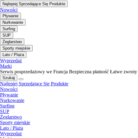
Najlepiej Sprzedające Się Produkte
Nowości
Pływanie
Nurkowanie
Surfing
SUP
Żeglarstwo
Sporty miejskie
Lato / Plaża
Wyprzedaż
Marki
Serwis posprzedażowy we Francja
Bezpieczna płatność
Łatwe zwroty
Szukaj
Najlepiej Sprzedające Się Produkte
Nowości
Pływanie
Nurkowanie
Surfing
SUP
Żeglarstwo
Sporty miejskie
Lato / Plaża
Wyprzedaż