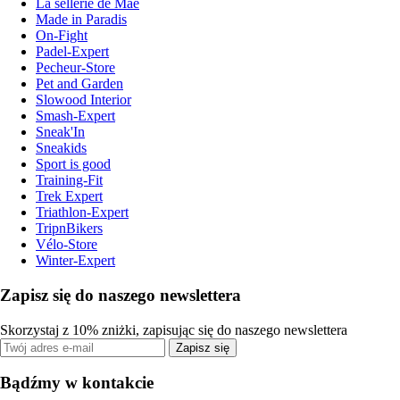
La sellerie de Maé
Made in Paradis
On-Fight
Padel-Expert
Pecheur-Store
Pet and Garden
Slowood Interior
Smash-Expert
Sneak'In
Sneakids
Sport is good
Training-Fit
Trek Expert
Triathlon-Expert
TripnBikers
Vélo-Store
Winter-Expert
Zapisz się do naszego newslettera
Skorzystaj z 10% zniżki, zapisując się do naszego newslettera
Zapisz się
Bądźmy w kontakcie