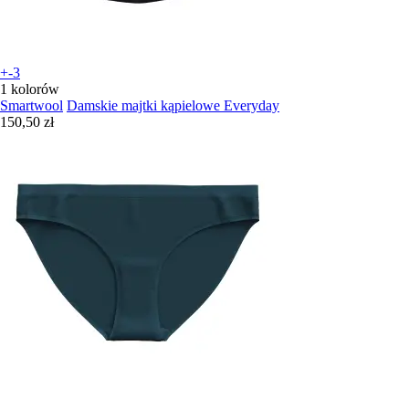
+-3
1 kolorów
Smartwool
Damskie majtki kąpielowe Everyday
150,50 zł