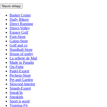
Nasze sklepy
Basket Center
Daily Bikers
Direct Running
Direct-Volley
Espace Golf
Foot-Store
Galop-Store
Golf and co
Handball-Store
House of rugby
La sellerie de Maé
Made in Paradis
On-Fight
Padel-Expert
Pecheur-Store
Pet and Garden
Slowood Interior
Smash-Expert
Sneak'In
Sneakids
Sport is good
Training-Fit