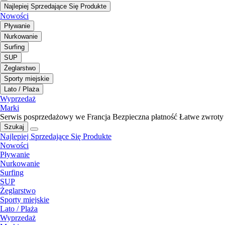
Najlepiej Sprzedające Się Produkte
Nowości
Pływanie
Nurkowanie
Surfing
SUP
Żeglarstwo
Sporty miejskie
Lato / Plaża
Wyprzedaż
Marki
Serwis posprzedażowy we Francja
Bezpieczna płatność
Łatwe zwroty
Szukaj
Najlepiej Sprzedające Się Produkte
Nowości
Pływanie
Nurkowanie
Surfing
SUP
Żeglarstwo
Sporty miejskie
Lato / Plaża
Wyprzedaż