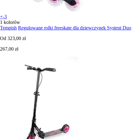
+-3
1 kolorów
Tempish
Regulowane rolki freeskate dla dziewczynek Systent Duo
Od
323,00 zł
267,00 zł