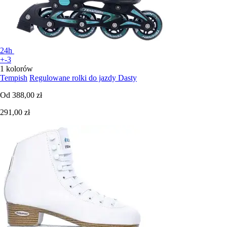
24h
+-3
1 kolorów
Tempish
Regulowane rolki do jazdy Dasty
Od
388,00 zł
291,00 zł