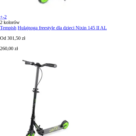
+-2
2 kolorów
Tempish
Hulajnoga freestyle dla dzieci Nixin 145 II AL
Od
301,50 zł
260,00 zł