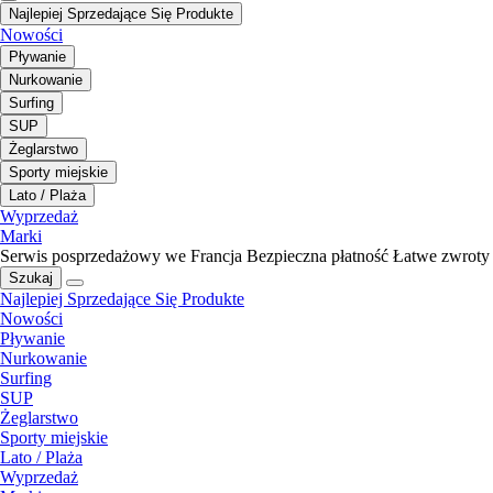
Najlepiej Sprzedające Się Produkte
Nowości
Pływanie
Nurkowanie
Surfing
SUP
Żeglarstwo
Sporty miejskie
Lato / Plaża
Wyprzedaż
Marki
Serwis posprzedażowy we Francja
Bezpieczna płatność
Łatwe zwroty
Szukaj
Najlepiej Sprzedające Się Produkte
Nowości
Pływanie
Nurkowanie
Surfing
SUP
Żeglarstwo
Sporty miejskie
Lato / Plaża
Wyprzedaż