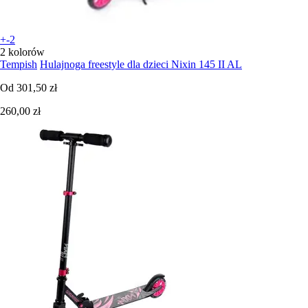
+-2
2 kolorów
Tempish
Hulajnoga freestyle dla dzieci Nixin 145 II AL
Od
301,50 zł
260,00 zł