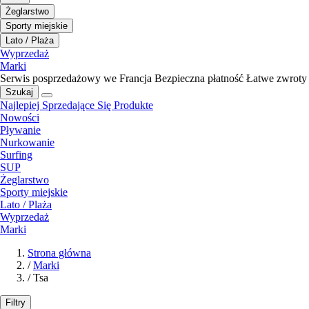
Żeglarstwo
Sporty miejskie
Lato / Plaża
Wyprzedaż
Marki
Serwis posprzedażowy we Francja
Bezpieczna płatność
Łatwe zwroty
Szukaj
Najlepiej Sprzedające Się Produkte
Nowości
Pływanie
Nurkowanie
Surfing
SUP
Żeglarstwo
Sporty miejskie
Lato / Plaża
Wyprzedaż
Marki
Strona główna
/
Marki
/
Tsa
Filtry