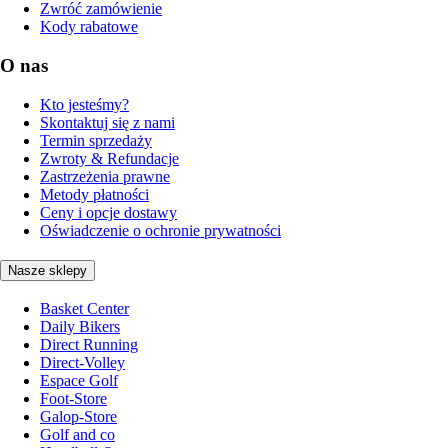
Zwróć zamówienie
Kody rabatowe
O nas
Kto jesteśmy?
Skontaktuj się z nami
Termin sprzedaży
Zwroty & Refundacje
Zastrzeżenia prawne
Metody płatności
Ceny i opcje dostawy
Oświadczenie o ochronie prywatności
Nasze sklepy
Basket Center
Daily Bikers
Direct Running
Direct-Volley
Espace Golf
Foot-Store
Galop-Store
Golf and co