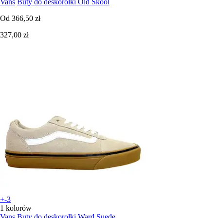
Vans
Buty do deskorolki Old Skool
Od
366,50 zł
327,00 zł
+-3
1 kolorów
Vans
Buty do deskorolki Ward Suede