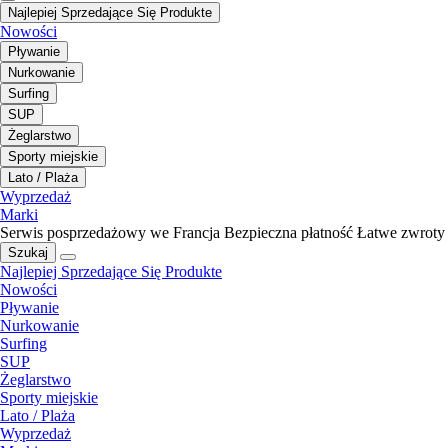
Najlepiej Sprzedające Się Produkte
Nowości
Pływanie
Nurkowanie
Surfing
SUP
Żeglarstwo
Sporty miejskie
Lato / Plaża
Wyprzedaż
Marki
Serwis posprzedażowy we Francja
Bezpieczna płatność
Łatwe zwroty
Szukaj
Najlepiej Sprzedające Się Produkte
Nowości
Pływanie
Nurkowanie
Surfing
SUP
Żeglarstwo
Sporty miejskie
Lato / Plaża
Wyprzedaż