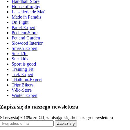
Handball-Store
House of rugby
La sellerie de Maé
Made in Paradis
On-Fight
Padel-Expert
Pecheur-Store
Pet and Garden
Slowood Interior
Smash-Expert
Sneak'In
Sneakids
Sport is good
Training-Fit
Trek Expert
Triathlon-Expert
TripnBikers
Vélo-Store
Winter-Expert
Zapisz się do naszego newslettera
Skorzystaj z 10% zniżki, zapisując się do naszego newslettera
Zapisz się