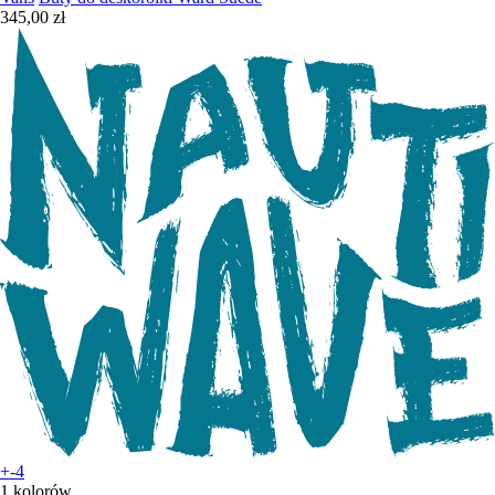
345,00 zł
+-4
1 kolorów