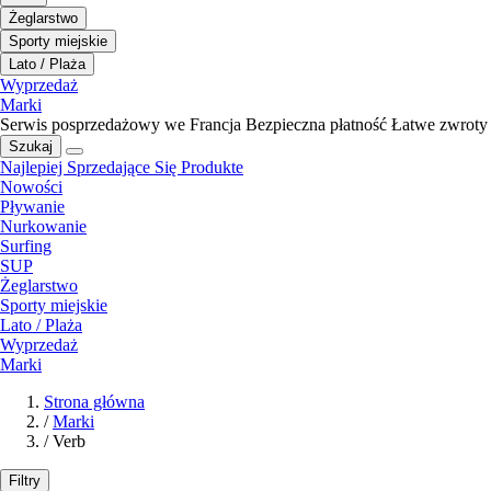
Żeglarstwo
Sporty miejskie
Lato / Plaża
Wyprzedaż
Marki
Serwis posprzedażowy we Francja
Bezpieczna płatność
Łatwe zwroty
Szukaj
Najlepiej Sprzedające Się Produkte
Nowości
Pływanie
Nurkowanie
Surfing
SUP
Żeglarstwo
Sporty miejskie
Lato / Plaża
Wyprzedaż
Marki
Strona główna
/
Marki
/
Verb
Filtry