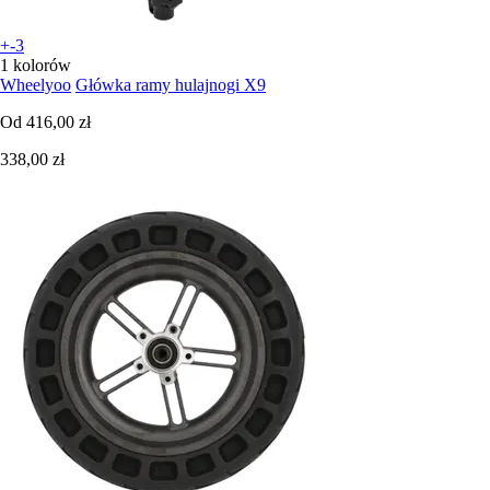
+-3
1 kolorów
Wheelyoo
Główka ramy hulajnogi X9
Od
416,00 zł
338,00 zł