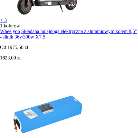
+-3
1 kolorów
Wheelyoo
Składana hulajnoga elektryczna z aluminiowym kołem 8,5''
- silnik 36v/300w X7.5
Od
1975,50 zł
1623,00 zł