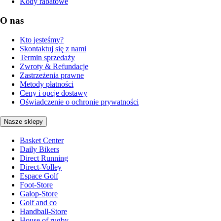
Kody rabatowe
O nas
Kto jesteśmy?
Skontaktuj się z nami
Termin sprzedaży
Zwroty & Refundacje
Zastrzeżenia prawne
Metody płatności
Ceny i opcje dostawy
Oświadczenie o ochronie prywatności
Nasze sklepy
Basket Center
Daily Bikers
Direct Running
Direct-Volley
Espace Golf
Foot-Store
Galop-Store
Golf and co
Handball-Store
House of rugby