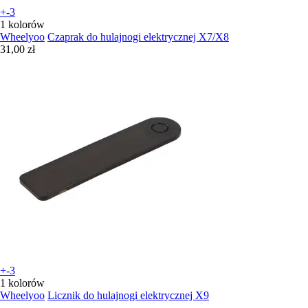
+-3
1 kolorów
Wheelyoo
Czaprak do hulajnogi elektrycznej X7/X8
31,00 zł
+-3
1 kolorów
Wheelyoo
Licznik do hulajnogi elektrycznej X9