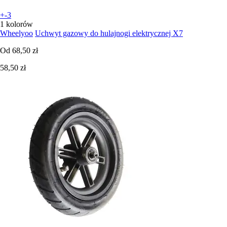
+-3
1 kolorów
Wheelyoo
Uchwyt gazowy do hulajnogi elektrycznej X7
Od
68,50 zł
58,50 zł