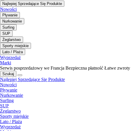
Najlepiej Sprzedające Się Produkte
Nowości
Pływanie
Nurkowanie
Surfing
SUP
Żeglarstwo
Sporty miejskie
Lato / Plaża
Wyprzedaż
Marki
Serwis posprzedażowy we Francja
Bezpieczna płatność
Łatwe zwroty
Szukaj
Najlepiej Sprzedające Się Produkte
Nowości
Pływanie
Nurkowanie
Surfing
SUP
Żeglarstwo
Sporty miejskie
Lato / Plaża
Wyprzedaż