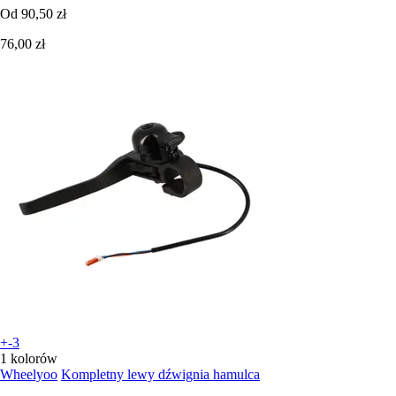
Od
90,50 zł
76,00 zł
+-3
1 kolorów
Wheelyoo
Kompletny lewy dźwignia hamulca