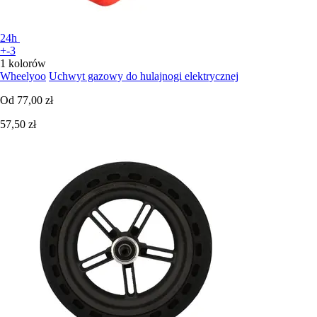
24h
+-3
1 kolorów
Wheelyoo
Uchwyt gazowy do hulajnogi elektrycznej
Od
77,00 zł
57,50 zł