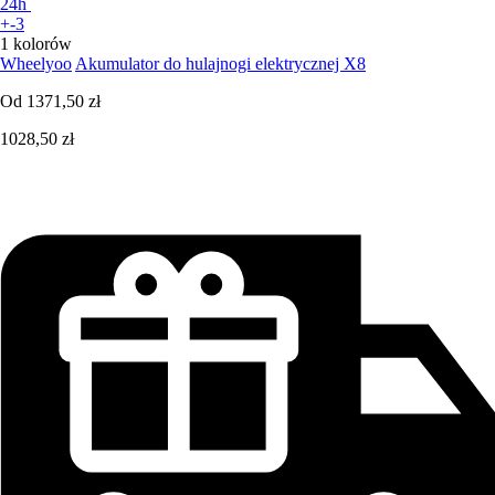
24h
+-3
1 kolorów
Wheelyoo
Akumulator do hulajnogi elektrycznej X8
Od
1371,50 zł
1028,50 zł