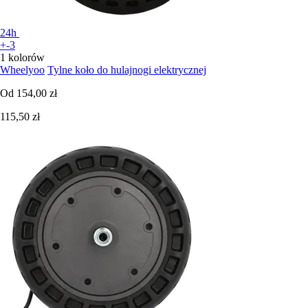
24h
+-3
1 kolorów
Wheelyoo
Tylne koło do hulajnogi elektrycznej
Od
154,00 zł
115,50 zł