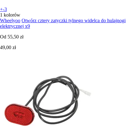
+-3
1 kolorów
Wheelyoo
Otwórz cztery zatyczki tylnego widelca do hulajnogi
elektrycznej x9
Od
55,50 zł
49,00 zł