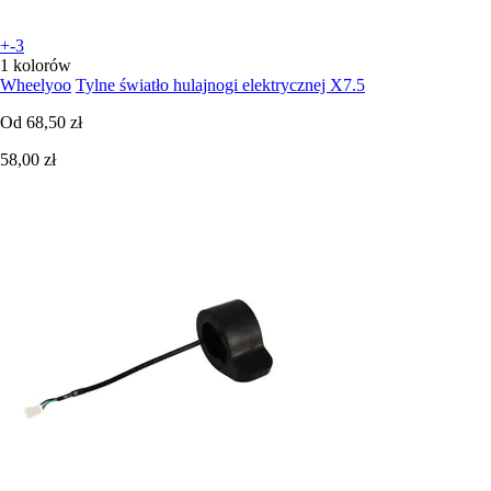
+-3
1 kolorów
Wheelyoo
Tylne światło hulajnogi elektrycznej X7.5
Od
68,50 zł
58,00 zł