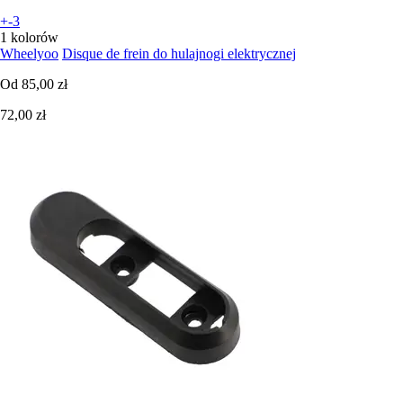
+-3
1 kolorów
Wheelyoo
Disque de frein do hulajnogi elektrycznej
Od
85,00 zł
72,00 zł