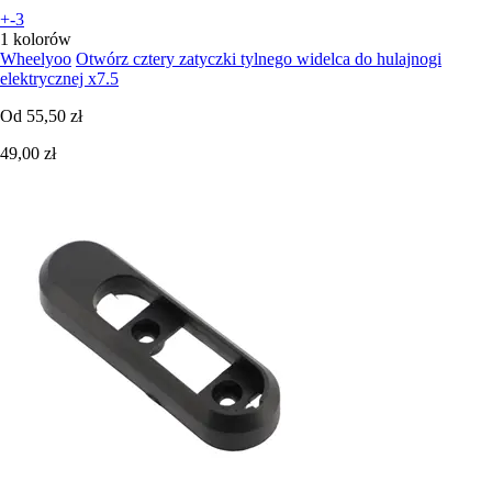
+-3
1 kolorów
Wheelyoo
Otwórz cztery zatyczki tylnego widelca do hulajnogi
elektrycznej x7.5
Od
55,50 zł
49,00 zł