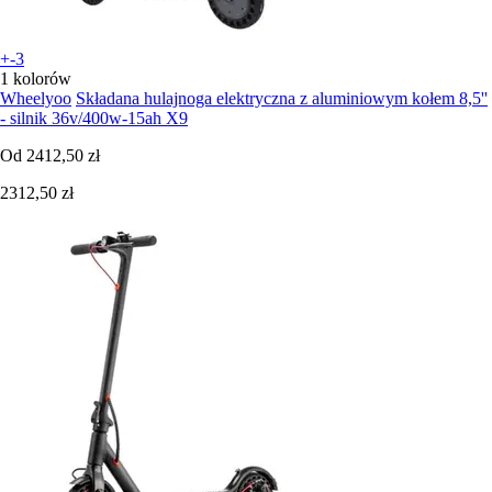
+-3
1 kolorów
Wheelyoo
Składana hulajnoga elektryczna z aluminiowym kołem 8,5''
- silnik 36v/400w-15ah X9
Od
2412,50 zł
2312,50 zł