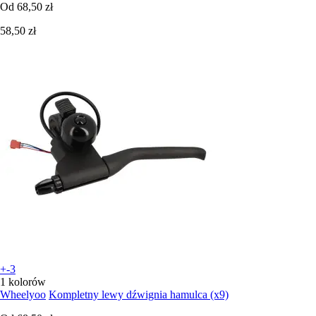
Od
68,50 zł
58,50 zł
+-3
1 kolorów
Wheelyoo
Kompletny lewy dźwignia hamulca (x9)