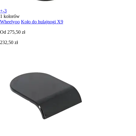
+-3
1 kolorów
Wheelyoo
Koło do hulajnogi X9
Od
275,50 zł
232,50 zł