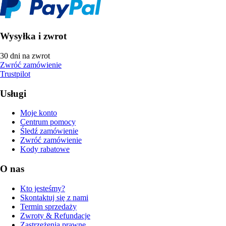
Wysyłka i zwrot
30 dni na zwrot
Zwróć zamówienie
Trustpilot
Usługi
Moje konto
Centrum pomocy
Śledź zamówienie
Zwróć zamówienie
Kody rabatowe
O nas
Kto jesteśmy?
Skontaktuj się z nami
Termin sprzedaży
Zwroty & Refundacje
Zastrzeżenia prawne