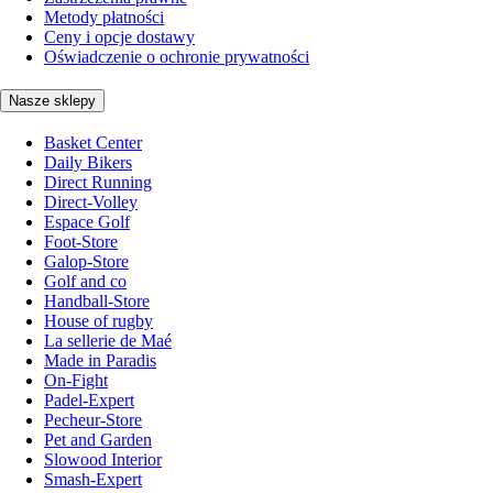
Metody płatności
Ceny i opcje dostawy
Oświadczenie o ochronie prywatności
Nasze sklepy
Basket Center
Daily Bikers
Direct Running
Direct-Volley
Espace Golf
Foot-Store
Galop-Store
Golf and co
Handball-Store
House of rugby
La sellerie de Maé
Made in Paradis
On-Fight
Padel-Expert
Pecheur-Store
Pet and Garden
Slowood Interior
Smash-Expert