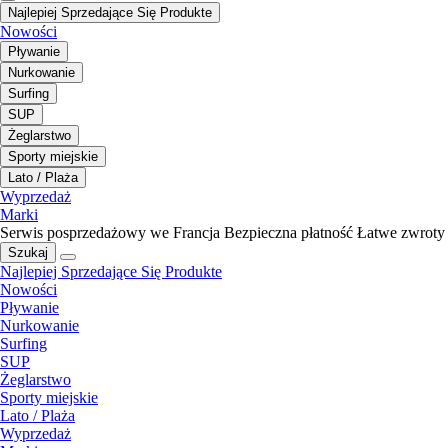
Najlepiej Sprzedające Się Produkte
Nowości
Pływanie
Nurkowanie
Surfing
SUP
Żeglarstwo
Sporty miejskie
Lato / Plaża
Wyprzedaż
Marki
Serwis posprzedażowy we Francja
Bezpieczna płatność
Łatwe zwroty
Szukaj
Najlepiej Sprzedające Się Produkte
Nowości
Pływanie
Nurkowanie
Surfing
SUP
Żeglarstwo
Sporty miejskie
Lato / Plaża
Wyprzedaż