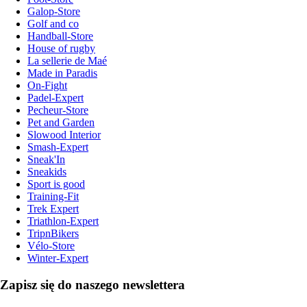
Galop-Store
Golf and co
Handball-Store
House of rugby
La sellerie de Maé
Made in Paradis
On-Fight
Padel-Expert
Pecheur-Store
Pet and Garden
Slowood Interior
Smash-Expert
Sneak'In
Sneakids
Sport is good
Training-Fit
Trek Expert
Triathlon-Expert
TripnBikers
Vélo-Store
Winter-Expert
Zapisz się do naszego newslettera