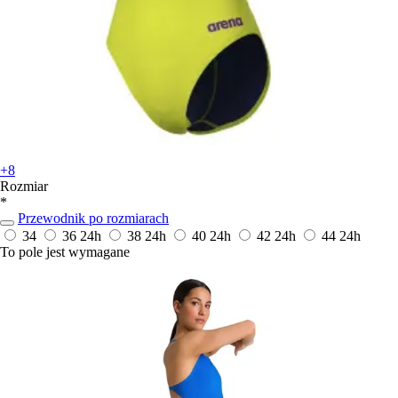
+8
Rozmiar
*
Przewodnik po rozmiarach
34
36
24h
38
24h
40
24h
42
24h
44
24h
To pole jest wymagane