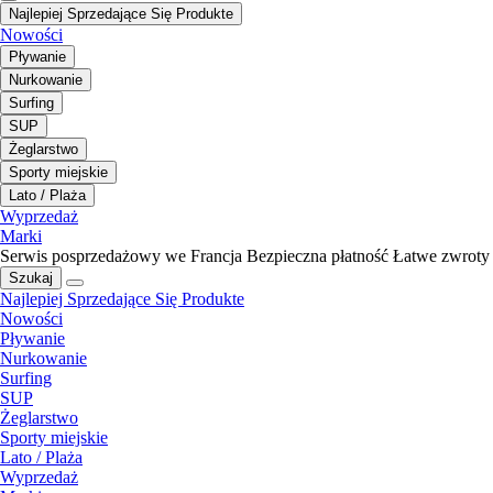
Najlepiej Sprzedające Się Produkte
Nowości
Pływanie
Nurkowanie
Surfing
SUP
Żeglarstwo
Sporty miejskie
Lato / Plaża
Wyprzedaż
Marki
Serwis posprzedażowy we Francja
Bezpieczna płatność
Łatwe zwroty
Szukaj
Najlepiej Sprzedające Się Produkte
Nowości
Pływanie
Nurkowanie
Surfing
SUP
Żeglarstwo
Sporty miejskie
Lato / Plaża
Wyprzedaż