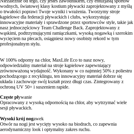
Niezależnie od tego, czy jesteś zawodnikiem, czy entuzjastą sportów
wodnych, światowej klasy kostium pływacki zaprojektowany z myślą
o trwałości poprawi Twoje wyniki i wrażenia. Tworzymy stroje
kąpielowe dla federacji pływackich i clubs, wykorzystując
innowacyjne materiały i sprawdzone przez sportowców style, takie jak
nasz jednoczęściowy Team Challenge Back. Zaprojektowany z
wąskimi, podtrzymującymi ramiączkami, wysoką nogawką i szerokim
wycięciem na plecach, osiągniesz nowy osobisty rekord w tym
profesjonalnym stylu.
W 100% odporny na chlor, MaxLife Eco to nasz nowy,
odpowiedzialny materiał na stroje kąpielowe zapewniający
zrównoważoną wydajność. Wykonany w co najmniej 50% z poliestru
pochodzącego z recyklingu, ten innowacyjny materiał dobrze się
układa i zachowuje swój kształt przez długi czas. Zintegrowany z
ochroną UV 50+ i suszeniem rapide.
Częste pł
ywanie
Opracowany z wysoką odpornością na chlor, aby wytrzymać wiele
sesji pływackich.
Wysoki krój nog
awek
Otwór na nogi jest wycięty wysoko na biodrach, co zapewnia
aerodynamiczny look i optymalny zakres ruchu.