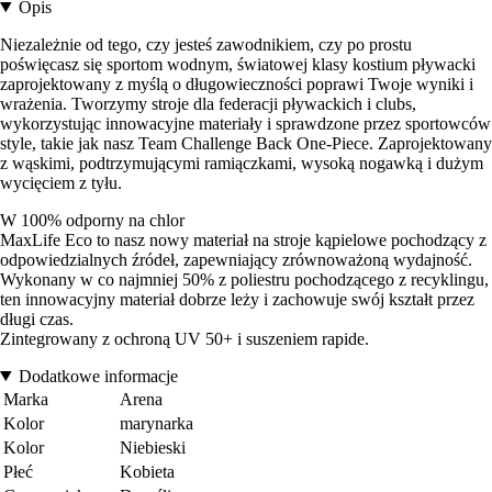
Opis
Niezależnie od tego, czy jesteś zawodnikiem, czy po prostu
poświęcasz się sportom wodnym, światowej klasy kostium pływacki
zaprojektowany z myślą o długowieczności poprawi Twoje wyniki i
wrażenia. Tworzymy stroje dla federacji pływackich i clubs,
wykorzystując innowacyjne materiały i sprawdzone przez sportowców
style, takie jak nasz Team Challenge Back One-Piece. Zaprojektowany
z wąskimi, podtrzymującymi ramiączkami, wysoką nogawką i dużym
wycięciem z tyłu.
W 100% odporny na chlor
MaxLife Eco to nasz nowy materiał na stroje kąpielowe pochodzący z
odpowiedzialnych źródeł, zapewniający zrównoważoną wydajność.
Wykonany w co najmniej 50% z poliestru pochodzącego z recyklingu,
ten innowacyjny materiał dobrze leży i zachowuje swój kształt przez
długi czas.
Zintegrowany z ochroną UV 50+ i suszeniem rapide.
Dodatkowe informacje
Marka
Arena
Kolor
marynarka
Kolor
Niebieski
Płeć
Kobieta