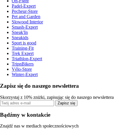
On-Fight
Padel-Expert
Pecheur-Store
Pet and Garden
Slowood Interior
Smash-Expert
Sneak'In
Sneakids
Sport is good
Training-Fit
Trek Expert
Triathlon-Expert
TripnBikers
Vélo-Store
Winter-Expert
Zapisz się do naszego newslettera
Skorzystaj z 10% zniżki, zapisując się do naszego newslettera
Zapisz się
Bądźmy w kontakcie
Znajdź nas w mediach społecznościowych