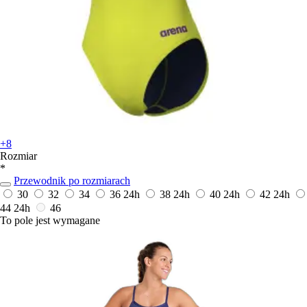
+8
Rozmiar
*
Przewodnik po rozmiarach
30
32
34
36
24h
38
24h
40
24h
42
24h
44
24h
46
To pole jest wymagane