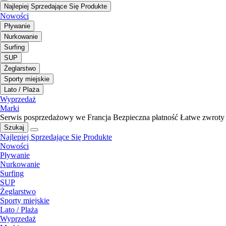
Najlepiej Sprzedające Się Produkte
Nowości
Pływanie
Nurkowanie
Surfing
SUP
Żeglarstwo
Sporty miejskie
Lato / Plaża
Wyprzedaż
Marki
Serwis posprzedażowy we Francja
Bezpieczna płatność
Łatwe zwroty
Szukaj
Najlepiej Sprzedające Się Produkte
Nowości
Pływanie
Nurkowanie
Surfing
SUP
Żeglarstwo
Sporty miejskie
Lato / Plaża
Wyprzedaż