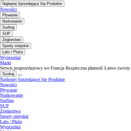
Najlepiej Sprzedające Się Produkte
Nowości
Pływanie
Nurkowanie
Surfing
SUP
Żeglarstwo
Sporty miejskie
Lato / Plaża
Wyprzedaż
Marki
Serwis posprzedażowy we Francja
Bezpieczna płatność
Łatwe zwroty
Szukaj
Najlepiej Sprzedające Się Produkte
Nowości
Pływanie
Nurkowanie
Surfing
SUP
Żeglarstwo
Sporty miejskie
Lato / Plaża
Wyprzedaż