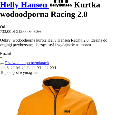
Helly Hansen
Kurtka
wodoodporna Racing 2.0
Od
733,00 zł
512,00 zł
-30%
Odkryj wodoodporną kurtkę Helly Hansen Racing 2.0, idealną do
żeglugi przybrzeżnej, łączącą styl i wydajność na morzu.
Rozmiar
*
Przewodnik po rozmiarach
S
M
L
XL
2XL
To pole jest wymagane