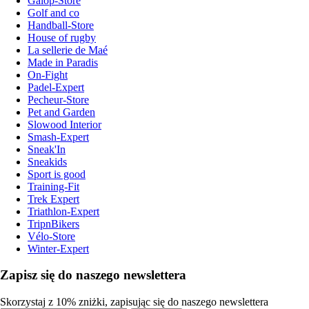
Galop-Store
Golf and co
Handball-Store
House of rugby
La sellerie de Maé
Made in Paradis
On-Fight
Padel-Expert
Pecheur-Store
Pet and Garden
Slowood Interior
Smash-Expert
Sneak'In
Sneakids
Sport is good
Training-Fit
Trek Expert
Triathlon-Expert
TripnBikers
Vélo-Store
Winter-Expert
Zapisz się do naszego newslettera
Skorzystaj z 10% zniżki, zapisując się do naszego newslettera