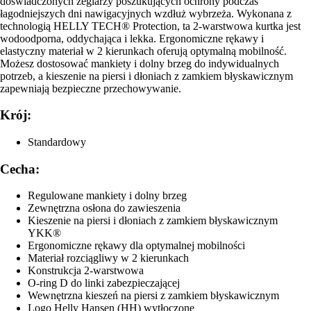
doświadczonych żeglarzy poszukujących ochrony podczas
łagodniejszych dni nawigacyjnych wzdłuż wybrzeża. Wykonana z
technologią HELLY TECH® Protection, ta 2-warstwowa kurtka jest
wodoodporna, oddychająca i lekka. Ergonomiczne rękawy i
elastyczny materiał w 2 kierunkach oferują optymalną mobilność.
Możesz dostosować mankiety i dolny brzeg do indywidualnych
potrzeb, a kieszenie na piersi i dłoniach z zamkiem błyskawicznym
zapewniają bezpieczne przechowywanie.
Krój:
Standardowy
Cecha:
Regulowane mankiety i dolny brzeg
Zewnętrzna osłona do zawieszenia
Kieszenie na piersi i dłoniach z zamkiem błyskawicznym
YKK®
Ergonomiczne rękawy dla optymalnej mobilności
Materiał rozciągliwy w 2 kierunkach
Konstrukcja 2-warstwowa
O-ring D do linki zabezpieczającej
Wewnętrzna kieszeń na piersi z zamkiem błyskawicznym
Logo Helly Hansen (HH) wytłoczone