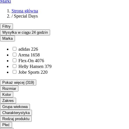
Marki
Strona główna
/
Special Days
Filtry
Wysyłka w ciągu 24 godzin
Marka
adidas
226
Arena
1658
Flex-On
4076
Helly Hansen
379
Jobe Sports
220
Pokaż więcej
(319)
Rozmiar
Kolor
Zakres
Grupa wiekowa
Charakterystyka
Rodzaj produktu
Płeć