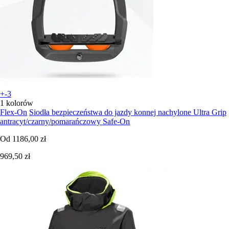
+-3
1 kolorów
Flex-On
Siodła bezpieczeństwa do jazdy konnej nachylone Ultra Grip
antracyt/czarny/pomarańczowy Safe-On
Od
1186,00 zł
969,50 zł