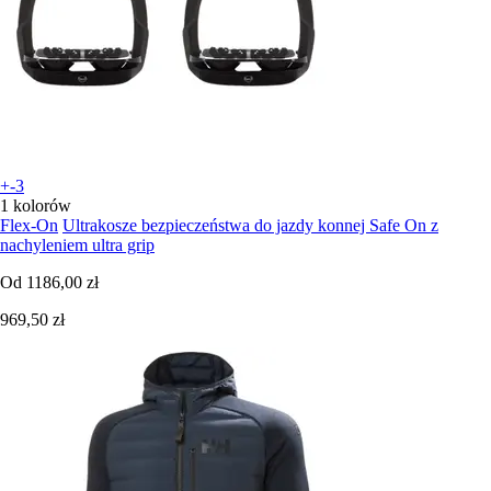
+-3
1 kolorów
Flex-On
Ultrakosze bezpieczeństwa do jazdy konnej Safe On z
nachyleniem ultra grip
Od
1186,00 zł
969,50 zł