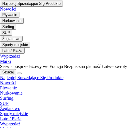
Najlepiej Sprzedające Się Produkte
Nowości
Pływanie
Nurkowanie
Surfing
SUP
Żeglarstwo
Sporty miejskie
Lato / Plaża
Wyprzedaż
Marki
Serwis posprzedażowy we Francja
Bezpieczna płatność
Łatwe zwroty
Szukaj
Najlepiej Sprzedające Się Produkte
Nowości
Pływanie
Nurkowanie
Surfing
SUP
Żeglarstwo
Sporty miejskie
Lato / Plaża
Wyprzedaż