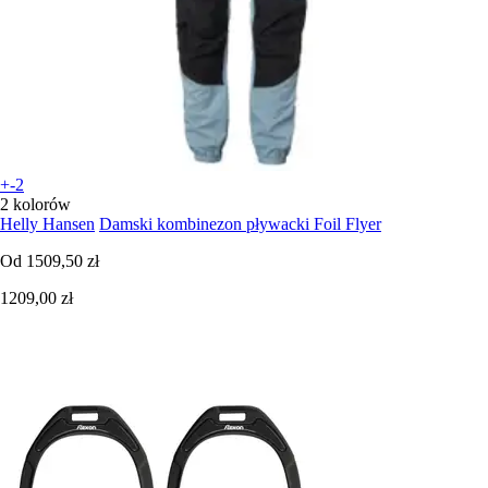
+-2
2 kolorów
Helly Hansen
Damski kombinezon pływacki Foil Flyer
Od
1509,50 zł
1209,00 zł