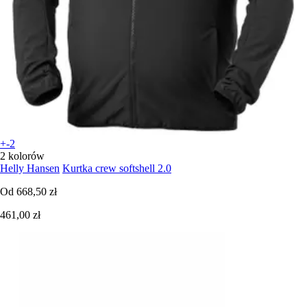
+-2
2 kolorów
Helly Hansen
Kurtka crew softshell 2.0
Od
668,50 zł
461,00 zł