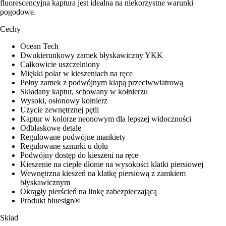
fluorescencyjna kaptura jest idealna na niekorzystne warunki
pogodowe.
Cechy
Ocean Tech
Dwukierunkowy zamek błyskawiczny YKK
Całkowicie uszczelniony
Miękki polar w kieszeniach na ręce
Pełny zamek z podwójnym klapą przeciwwiatrową
Składany kaptur, schowany w kołnierzu
Wysoki, osłonowy kołnierz
Użycie zewnętrznej pętli
Kaptur w kolorze neonowym dla lepszej widoczności
Odblaskowe detale
Regulowane podwójne mankiety
Regulowane sznurki u dołu
Podwójny dostęp do kieszeni na ręce
Kieszenie na ciepłe dłonie na wysokości klatki piersiowej
Wewnętrzna kieszeń na klatkę piersiową z zamkiem
błyskawicznym
Okrągły pierścień na linkę zabezpieczającą
Produkt bluesign®
Skład