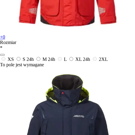
+0
Rozmiar
*
XS
S
24h
M
24h
L
XL
24h
2XL
To pole jest wymagane