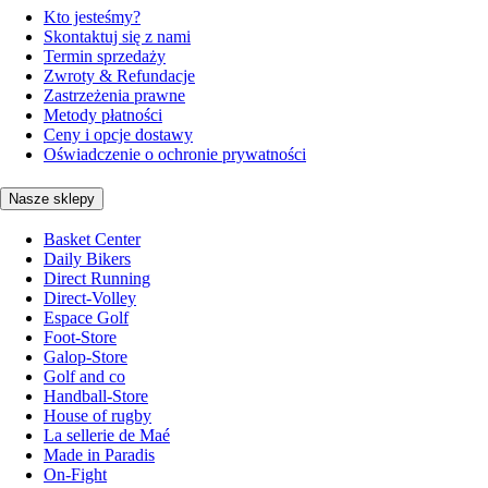
Kto jesteśmy?
Skontaktuj się z nami
Termin sprzedaży
Zwroty & Refundacje
Zastrzeżenia prawne
Metody płatności
Ceny i opcje dostawy
Oświadczenie o ochronie prywatności
Nasze sklepy
Basket Center
Daily Bikers
Direct Running
Direct-Volley
Espace Golf
Foot-Store
Galop-Store
Golf and co
Handball-Store
House of rugby
La sellerie de Maé
Made in Paradis
On-Fight