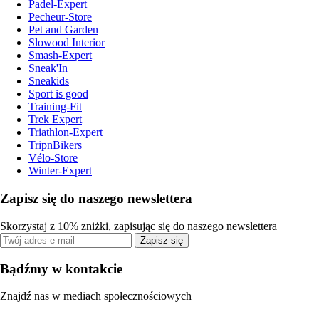
Padel-Expert
Pecheur-Store
Pet and Garden
Slowood Interior
Smash-Expert
Sneak'In
Sneakids
Sport is good
Training-Fit
Trek Expert
Triathlon-Expert
TripnBikers
Vélo-Store
Winter-Expert
Zapisz się do naszego newslettera
Skorzystaj z 10% zniżki, zapisując się do naszego newslettera
Zapisz się
Bądźmy w kontakcie
Znajdź nas w mediach społecznościowych