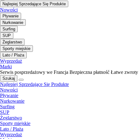
Najlepiej Sprzedające Się Produkte
Nowości
Pływanie
Nurkowanie
Surfing
SUP
Żeglarstwo
Sporty miejskie
Lato / Plaża
Wyprzedaż
Marki
Serwis posprzedażowy we Francja
Bezpieczna płatność
Łatwe zwroty
Szukaj
Najlepiej Sprzedające Się Produkte
Nowości
Pływanie
Nurkowanie
Surfing
SUP
Żeglarstwo
Sporty miejskie
Lato / Plaża
Wyprzedaż