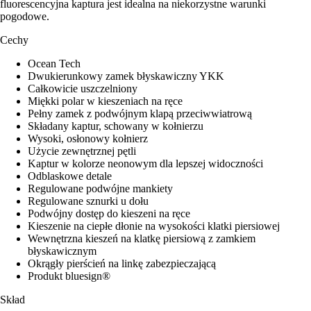
fluorescencyjna kaptura jest idealna na niekorzystne warunki
pogodowe.
Cechy
Ocean Tech
Dwukierunkowy zamek błyskawiczny YKK
Całkowicie uszczelniony
Miękki polar w kieszeniach na ręce
Pełny zamek z podwójnym klapą przeciwwiatrową
Składany kaptur, schowany w kołnierzu
Wysoki, osłonowy kołnierz
Użycie zewnętrznej pętli
Kaptur w kolorze neonowym dla lepszej widoczności
Odblaskowe detale
Regulowane podwójne mankiety
Regulowane sznurki u dołu
Podwójny dostęp do kieszeni na ręce
Kieszenie na ciepłe dłonie na wysokości klatki piersiowej
Wewnętrzna kieszeń na klatkę piersiową z zamkiem
błyskawicznym
Okrągły pierścień na linkę zabezpieczającą
Produkt bluesign®
Skład