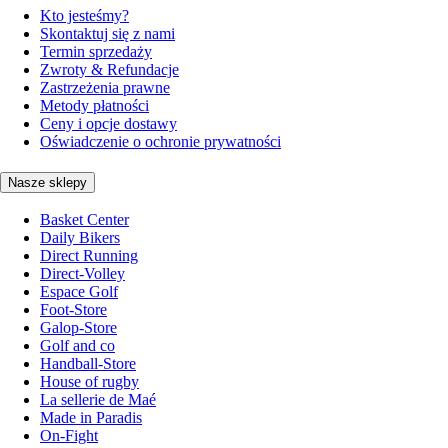
Kto jesteśmy?
Skontaktuj się z nami
Termin sprzedaży
Zwroty & Refundacje
Zastrzeżenia prawne
Metody płatności
Ceny i opcje dostawy
Oświadczenie o ochronie prywatności
Nasze sklepy
Basket Center
Daily Bikers
Direct Running
Direct-Volley
Espace Golf
Foot-Store
Galop-Store
Golf and co
Handball-Store
House of rugby
La sellerie de Maé
Made in Paradis
On-Fight