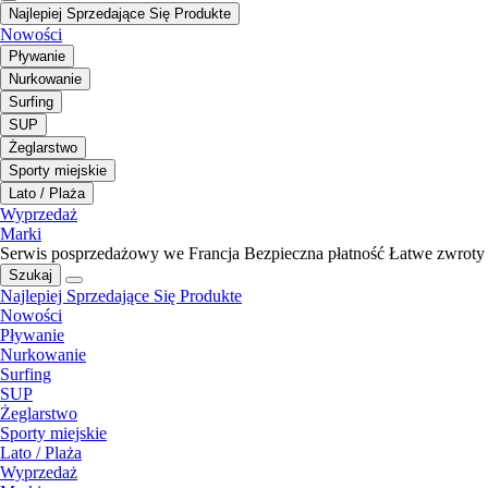
Najlepiej Sprzedające Się Produkte
Nowości
Pływanie
Nurkowanie
Surfing
SUP
Żeglarstwo
Sporty miejskie
Lato / Plaża
Wyprzedaż
Marki
Serwis posprzedażowy we Francja
Bezpieczna płatność
Łatwe zwroty
Szukaj
Najlepiej Sprzedające Się Produkte
Nowości
Pływanie
Nurkowanie
Surfing
SUP
Żeglarstwo
Sporty miejskie
Lato / Plaża
Wyprzedaż