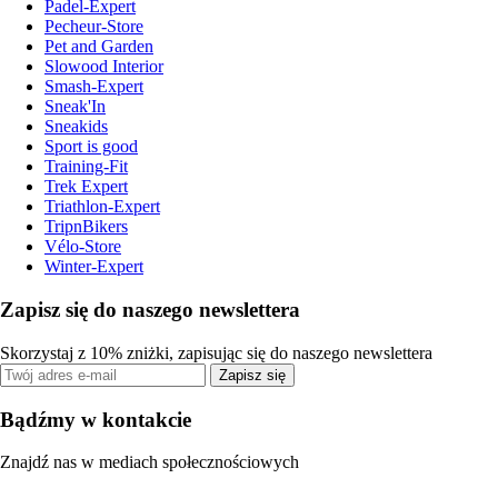
Padel-Expert
Pecheur-Store
Pet and Garden
Slowood Interior
Smash-Expert
Sneak'In
Sneakids
Sport is good
Training-Fit
Trek Expert
Triathlon-Expert
TripnBikers
Vélo-Store
Winter-Expert
Zapisz się do naszego newslettera
Skorzystaj z 10% zniżki, zapisując się do naszego newslettera
Zapisz się
Bądźmy w kontakcie
Znajdź nas w mediach społecznościowych