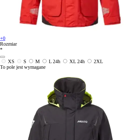
+0
Rozmiar
*
XS
S
M
L
24h
XL
24h
2XL
To pole jest wymagane